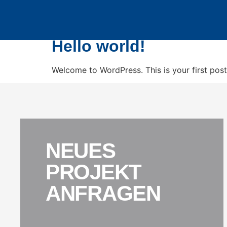
Inhalt
Autor:
admin
springen
Hello world!
Welcome to WordPress. This is your first post. 
NEUES
PROJEKT
ANFRAGEN